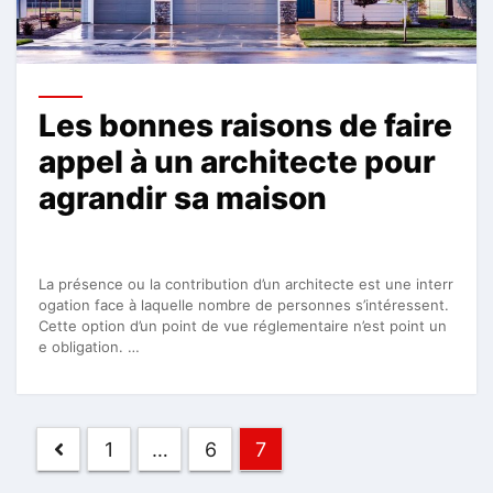
Les bonnes raisons de faire
appel à un architecte pour
agrandir sa maison
La présence ou la contribution d’un architecte est une interr
ogation face à laquelle nombre de personnes s’intéressent.
Cette option d’un point de vue réglementaire n’est point un
e obligation. …
Pagination
1
…
6
7
des