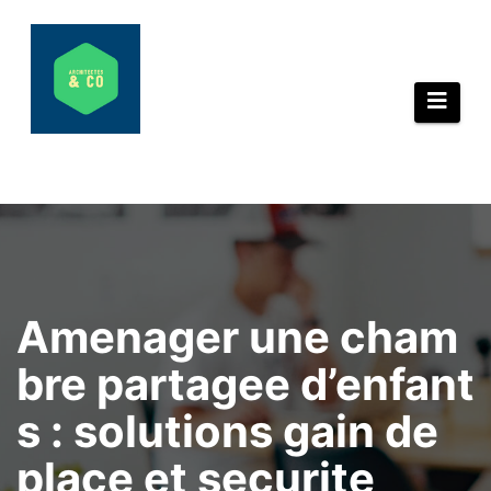
Aller
au
contenu
Amenager une cham
bre partagee d’enfant
s : solutions gain de
place et securite