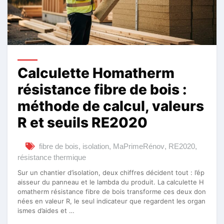
Calculette Homatherm
résistance fibre de bois :
méthode de calcul, valeurs
R et seuils RE2020
fibre de bois
,
isolation
,
MaPrimeRénov
,
RE2020
,
résistance thermique
Sur un chantier d’isolation, deux chiffres décident tout : l’ép
aisseur du panneau et le lambda du produit. La calculette H
omatherm résistance fibre de bois transforme ces deux don
nées en valeur R, le seul indicateur que regardent les organ
ismes d’aides et …