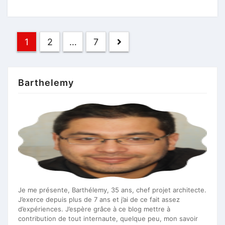
Pagination
1
2
…
7
des
publications
Barthelemy
Je me présente, Barthélemy, 35 ans, chef projet architecte.
J’exerce depuis plus de 7 ans et j’ai de ce fait assez
d’expériences. J’espère grâce à ce blog mettre à
contribution de tout internaute, quelque peu, mon savoir