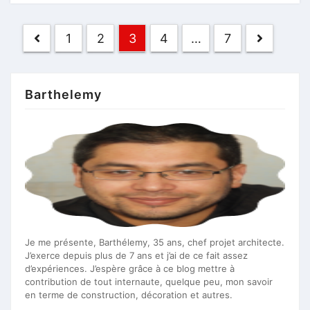
Pagination
1
2
3
4
…
7
des
publications
Barthelemy
Je me présente, Barthélemy, 35 ans, chef projet architecte.
J’exerce depuis plus de 7 ans et j’ai de ce fait assez
d’expériences. J’espère grâce à ce blog mettre à
contribution de tout internaute, quelque peu, mon savoir
en terme de construction, décoration et autres.