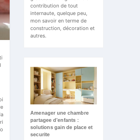
contribution de tout
internaute, quelque peu,
mon savoir en terme de
construction, décoration et
autres.
ti
d
oi
re
Amenager une chambre
la
partagee d’enfants :
ri
solutions gain de place et
Vo
securite