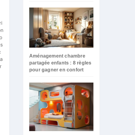
ri
en
po
us
c
Aménagement chambre
pa
partagée enfants : 8 règles
r
pour gagner en confort