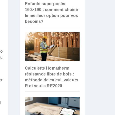
Enfants superposés
160×190 : comment choisir
le meilleur option pour vos
besoins?
po
au
Calculette Homatherm
résistance fibre de bois :
tr
méthode de calcul, valeurs
R et seuils RE2020
M