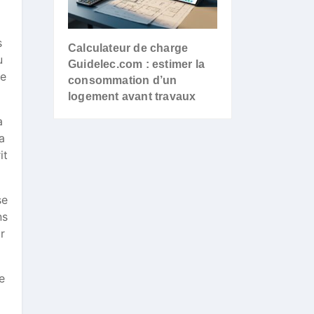
s
Calculateur de charge
u
Guidelec.com : estimer la
ve
consommation d’un
logement avant travaux
a
a
it
se
ns
r
e