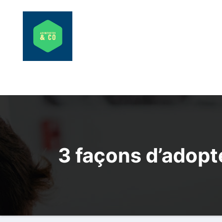
Aller
au
contenu
3 façons d’adopte