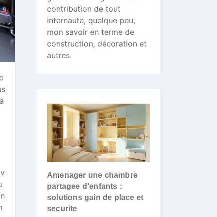
contribution de tout
internaute, quelque peu,
mon savoir en terme de
construction, décoration et
autres.
c
us
ta
uv
Amenager une chambre
u
partagee d’enfants :
gn
solutions gain de place et
m
securite