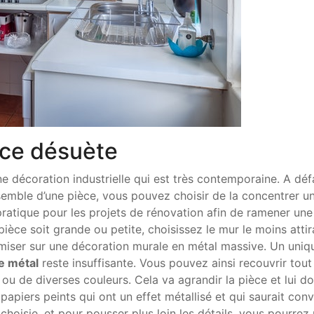
èce désuète
e décoration industrielle qui est très contemporaine. A déf
semble d’une pièce, vous pouvez choisir de la concentrer un
ratique pour les projets de rénovation afin de ramener une
 pièce soit grande ou petite, choisissez le mur le moins attir
de miser sur une décoration murale en métal massive. Un uniq
e métal
reste insuffisante. Vous pouvez ainsi recouvrir tout 
ou de diverses couleurs. Cela va agrandir la pièce et lui d
s papiers peints qui ont un effet métallisé et qui saurait con
choisie, et pour pousser plus loin les détails, vous pourrez 