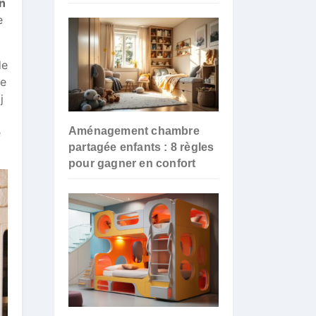
n
e
de
re
j
m
Aménagement chambre
e
partagée enfants : 8 règles
pour gagner en confort